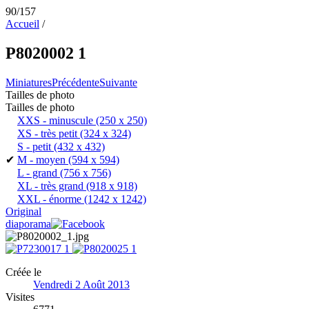
90/157
Accueil
/
P8020002 1
Miniatures
Précédente
Suivante
Tailles de photo
Tailles de photo
XXS - minuscule
(250 x 250)
XS - très petit
(324 x 324)
S - petit
(432 x 432)
✔
M - moyen
(594 x 594)
L - grand
(756 x 756)
XL - très grand
(918 x 918)
XXL - énorme
(1242 x 1242)
Original
diaporama
Créée le
Vendredi 2 Août 2013
Visites