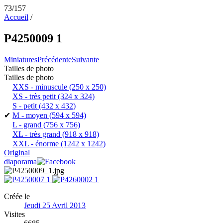
73/157
Accueil
/
P4250009 1
Miniatures
Précédente
Suivante
Tailles de photo
Tailles de photo
XXS - minuscule
(250 x 250)
XS - très petit
(324 x 324)
S - petit
(432 x 432)
✔
M - moyen
(594 x 594)
L - grand
(756 x 756)
XL - très grand
(918 x 918)
XXL - énorme
(1242 x 1242)
Original
diaporama
Créée le
Jeudi 25 Avril 2013
Visites